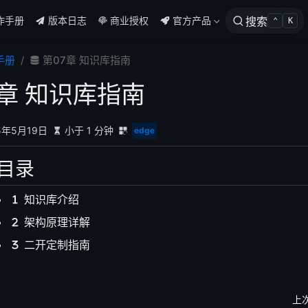
作手册
版本日志
商业授权
官方产品
搜索
⌃
K
手册
第07章 知识库指南
7章 知识库指南
5年5月19日
小于 1 分钟
edge
目录
知识库介绍
架构原理详解
二开定制指南
上