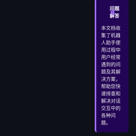
❓ Q1: 发送消息后AI没有回复怎么办？
问题
❓ Q2: AI回复内容显示不完整或中断？
解答
❓ Q3: 如何中断AI正在生成的回复？
本文档收
❓ Q4: 为什么AI无法记住之前的对话内容？
集了机器
🚀 二、会话管理问题
人助手使
❓ Q5: 新创建的会话无法保存？
用过程中
❓ Q6: 会话列表显示异常或加载失败？
用户经常
遇到的问
❓ Q7: 删除会话后如何恢复？
题及其解
❓ Q8: 会话重命名失败怎么办？
决方案，
📈 三、模型切换问题
帮助您快
❓ Q9: 模型切换后对话风格突然改变？
速排查和
❓ Q10: 切换模型时提示"模型不可用"？
解决对话
❓ Q11: 模型选择器显示空白或加载失败？
交互中的
🛠️ 四、界面交互问题
各种问
❓ Q12: 输入框无法输入文字或发送消息？
题。
❓ Q13: 侧边栏无法折叠或展开？