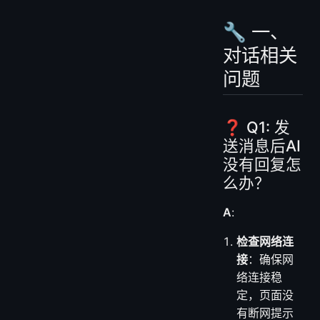
❓ Q14: 快捷抽屉模式无法打开？
💡 五、性能优化问题
🔧 一、
❓ Q15: 对话界面响应缓慢？
对话相关
❓ Q16: 消息导出功能异常？
问题
🎯 六、最佳实践建议
💬 对话优化建议
🗂️ 会话管理建议
❓ Q1: 发
⚙️ 技术使用建议
送消息后AI
没有回复怎
么办？
A
:
检查网络连
接
：确保网
络连接稳
定，页面没
有断网提示