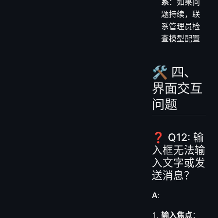
系
：如果问
题持续，联
系管理员检
查模型配置
🛠️ 四、
界面交互
问题
❓ Q12: 输
入框无法输
入文字或发
送消息？
A
:
输入焦点
：