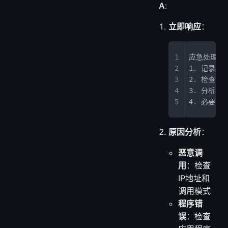
A
:
立即响应
：
应急处理步
1. 记录异
2. 检查对
3. 分析异
4. 必要时
原因分析
：
恶意调
用
：检查
IP地址和
调用模式
程序错
误
：检查