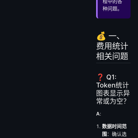
程中的各
❓ Q13: 数据导出功能异常？
种问题。
💡 六、最佳实践建议
📊 成本管理策略
🔍 监控告警设置
💰 一、
🎯 数据分析技巧
费用统计
相关问题
❓ Q1:
Token统计
图表显示异
常或为空？
A
:
数据时间范
围
：确认选