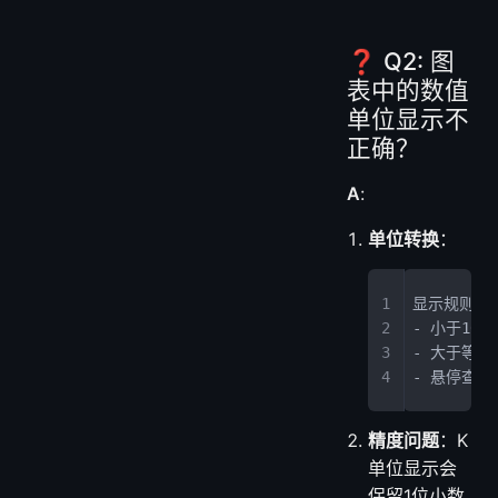
❓ Q2: 图
表中的数值
单位显示不
正确？
A
:
单位转换
：
显示规则：
- 小于10
- 大于等于
- 悬停查
精度问题
：K
单位显示会
保留1位小数