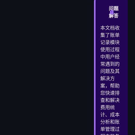
❓ Q1: Token统计图表显示异常或为空？
问题
❓ Q2: 图表中的数值单位显示不正确？
解答
❓ Q3: Token统计与实际使用不匹配？
本文档收
📊 二、费用记录相关问题
集了账单
❓ Q4: 费用记录列表加载缓慢？
记录模块
❓ Q5: 金额计算结果不准确？
使用过程
❓ Q6: 某些调用记录缺失？
中用户经
常遇到的
🔍 三、搜索筛选相关问题
问题及其
❓ Q7: 模型筛选功能不工作？
解决方
❓ Q8: 搜索结果与预期不符？
案，帮助
💳 四、成本分析相关问题
您快速排
❓ Q9: 如何分析不同模型的成本效益？
查和解决
❓ Q10: 如何预测未来的费用支出？
费用统
❓ Q11: 发现异常高额费用如何处理？
计、成本
🛠️ 五、技术问题排除
分析和账
单管理过
❓ Q12: 页面加载错误或显示异常？