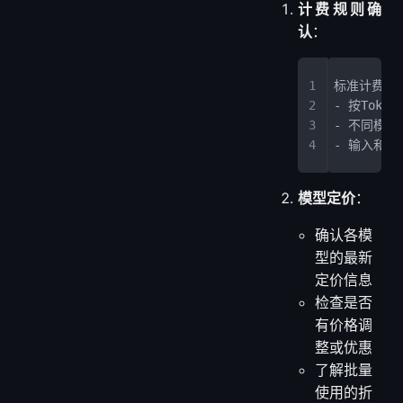
计费规则确
认
：
标准计费方
- 按Toke
- 不同模
- 输入和输
模型定价
：
确认各模
型的最新
定价信息
检查是否
有价格调
整或优惠
了解批量
使用的折