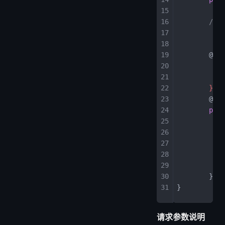
	/**
	 *
	 */
	@
Pos
	})
	@
Ope
	pub
	}
}
请求参数说明