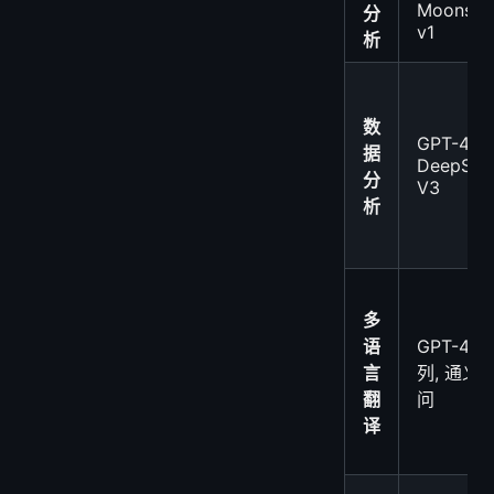
Moonsho
分
v1
析
数
GPT-4o,
据
DeepSee
分
V3
析
多
语
GPT-4 系
言
列, 通义
翻
问
译