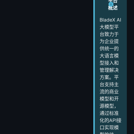
平台
2.2 性能与成本权衡
概述
2.3 模型配置最佳实践
BladeX AI
三、平台集成与管理
大模型平
3.1 统一API接口
台致力于
3.2 智能路由与负载均衡
为企业提
3.3 监控与分析
供统一的
大语言模
四、未来发展趋势
型接入和
4.1 技术发展方向
管理解决
4.2 生态发展预测
方案。平
台支持主
流的商业
模型和开
源模型，
通过标准
化的API接
口实现模