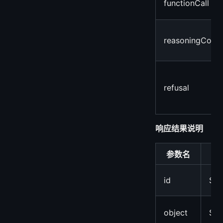
functionCall
reasoningConte
refusal
响应结果说明
参数名
类
id
Str
object
Str