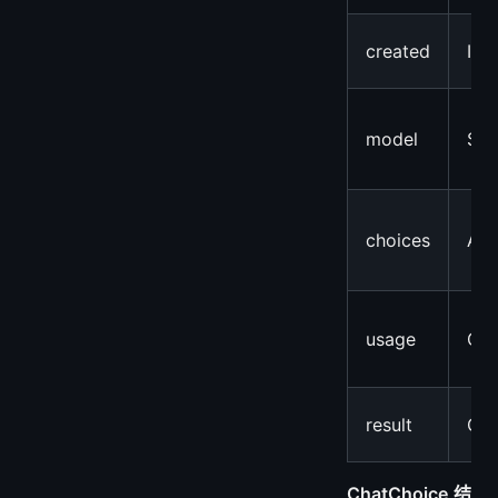
created
Int
model
Str
choices
Arr
usage
Obj
result
Obj
ChatChoice 结