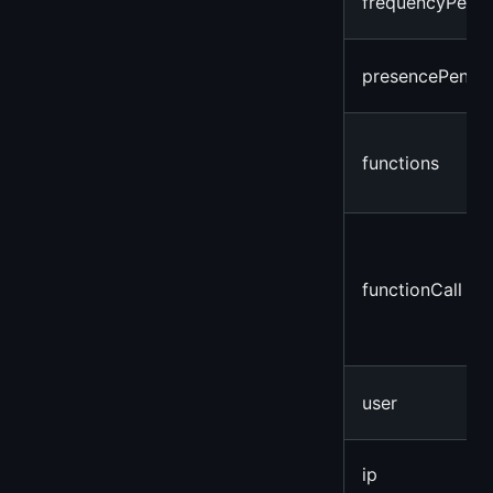
frequencyPenal
presencePenalt
functions
functionCall
user
ip