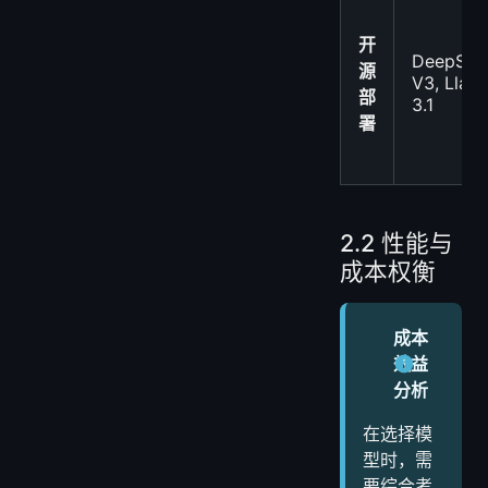
开
DeepSee
源
V3, Llam
部
3.1
署
2.2 性能与
成本权衡
成本
效益
分析
在选择模
型时，需
要综合考