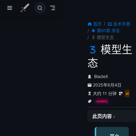
跳至主要內容
首页
技术手册
第01章 序言
模型生态
模型生
态
BladeX
一、支持的模型生态
2025年6月4日
1.1 OpenAI 模型系列
大约 11 分钟
1.2 Anthropic Claude 系列
ai
1.3 DeepSeek 系列
models
1.4 国产大模型阵营
此页内容
1.5 开源模型生态
二、模型选择与配置指南
2.1 按业务场景选择模型