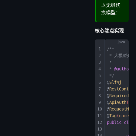
以无缝切
换模型：
核心端点实现
/**
 * 大模型对
 *
 * 
@author
 B
 */
@
Slf4j
@
RestControl
@
RequiredArg
@
ApiAuth
(
mod
@
RequestMapp
@
Tag
(
name
 =
public
 class
	pri