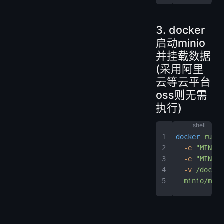
3. docker
启动minio
并挂载数据
(采用阿里
云等云平台
oss则无需
执行)
docker
 run
 -
  -e
 "MINIO_
  -e
 "MINIO_
  -v
 /docker
  minio/mini