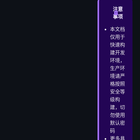
1. docker启动mysql8并挂载文件（关闭大小写敏感）
注意
2. docker启动redis（注意生产环境必须关闭端口映射并且设置密码）
事项
3. docker启动minio并挂载数据(采用阿里云等云平台oss则无需执行)
本文档
仅用于
快速构
建开发
环境，
生产环
境请严
格按照
安全等
级构
建，切
勿使用
默认密
码
更多具