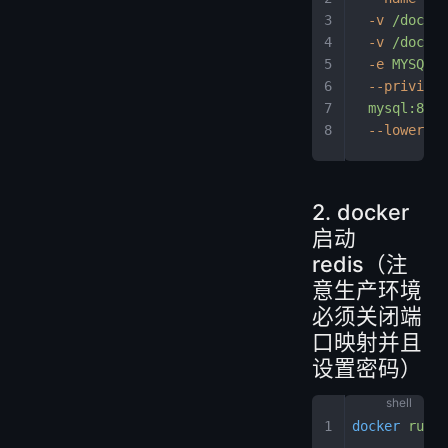
  -v
 /docker
  -v
 /docker
  -e
 MYSQL
  --privileg
  mysql:8.3.
  --lower_ca
2. docker
启动
redis（注
意生产环境
必须关闭端
口映射并且
设置密码）
docker
 run
 -