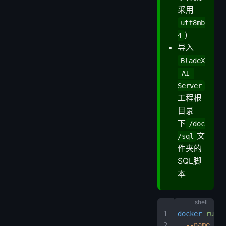
采用
utf8mb
)
4
导入
BladeX
-AI-
Server
工程根
目录
下
/doc
文
/sql
件夹的
SQL脚
本
docker
 run
 \
  --name
 mys