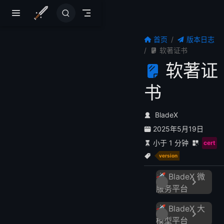
跳至主要內容
首页
版本日志
软著证书
软著证
书
BladeX
2025年5月19日
小于 1 分钟
cert
version
🚀 BladeX 微
服务平台
🚀 BladeX 大
模型平台