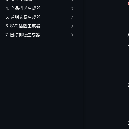
⚙️ 三、功能使用
4. 产品描述生成器
❓ Q6: 如何获
5. 营销文案生成器
❓ Q7: 测试数
6. SVG插图生成器
❓ Q8: 生成的
7. 自动排版生成器
💡 四、最佳实践
🎯 输入优化策略
🔧 使用效率提升