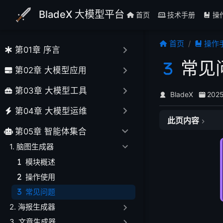
跳至主要內容
BladeX 大模型平台
首页
技术手册
操
首页
操作
第01章 序言
常见
第02章 大模型应用
第03章 大模型工具
BladeX
202
第04章 大模型运维
此页内容
第05章 智能体集合
🧠 一、AI生成
1. 脑图生成器
❓ Q1: AI生
模块概述
❓ Q2: 生成过
操作使用
❓ Q3: 生成的
🖼️ 二、思维导
常见问题
❓ Q4: 思维导
2. 海报生成器
❓ Q5: 思维导
3. 文章生成器