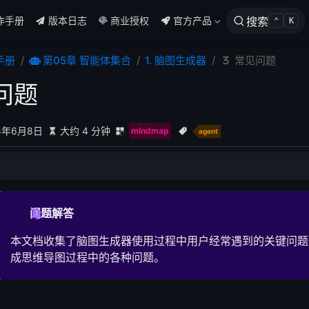
作手册
版本日志
商业授权
官方产品
搜索
⌃
K
手册
第05章 智能体集合
1. 脑图生成器
常见问题
问题
5年6月8日
大约 4 分钟
mindmap
agent
相关问题
成的思维导图结构不合理或内容不准确？
问题解答
程卡住或显示"JSON生成中"很久？
本文档收集了脑图生成器使用过程中用户经常遇到的关键问题
JSON格式错误，无法显示思维导图？
成思维导图过程中的各种问题。
图显示问题
图显示异常或无法加载？
图交互功能不响应？