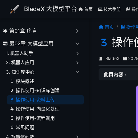
跳至主要內容
BladeX 大模型平台
首页
技术手册
操
首页
操作
第01章 序言
操作
第02章 大模型应用
一、支持的资料类
1. 机器人助手
BladeX
202
二、资料上传页面
2. 机器人应用
1. 进入上传界面
3. 知识库中心
此页内容
2. 上传页面功能
模块概述
三、选择资料后的
操作使用-知识库创建
1. 文件选择确认
操作使用-资料上传
2. 文件预处理
操作使用-向量化处理
四、分段读取配置
操作使用-流程调用
1. 分段策略选择
2. 分段参数设置
常见问题
五、分段处理完毕
4. 智能体问数