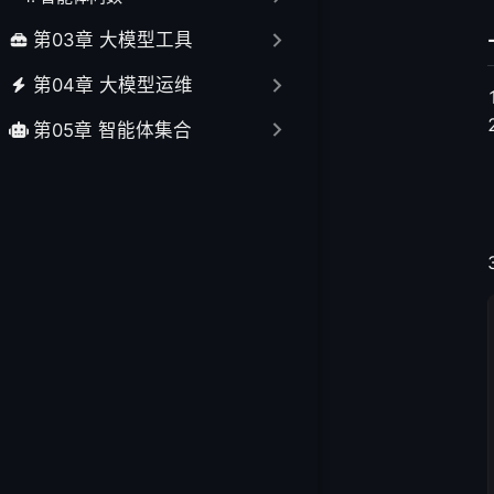
1. 处理进度监控
第03章 大模型工具
2. 处理结果确认
六、处理完成后的
第04章 大模型运维
1. 自动跳转到知
第05章 智能体集合
2. 查看上传结果
七、批量上传管理
1. 批量文件处理
2. 上传错误处理
八、高级上传功能
1. 文档预览功能
2. 增量上传管理
九、上传质量优化
1. 文档质量检查
2. 分段策略优化
3. 性能优化建议
4. 维护管理