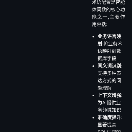
术语配置是智能
体问数的核心功
能之一,主要作
用包括:
业务语言映
射
:将业务术
语映射到数
据库字段
同义词识别
:
支持多种表
达方式的问
题理解
上下文增强
:
为AI提供业
务领域知识
准确度提升
:
显著提高
SQL生成的