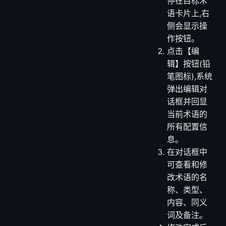
术语
在术语列表
中,将鼠标悬
停在目标术
语卡片上,右
侧会显示操
作按钮。
点击【编
辑】按钮(铅
笔图标),系统
弹出编辑对
话框并回显
当前术语的
所有配置信
息。
在对话框中
可查看和修