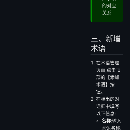
的对应
关系
三、新增
术语
在术语管理
页面,点击顶
部的【添加
术语】按
钮。
在弹出的对
话框中填写
以下信息:
名称
:输入
术语名称,