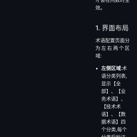
完成术语的增删
改查后,需要为
当前智能体选择
关联的术语,只
有被选中的术语
才会在问数时生
效。
1. 界面布局
术语配置页面分
为左右两个区
域:
左侧区域
:术
语分类列表,
显示【全