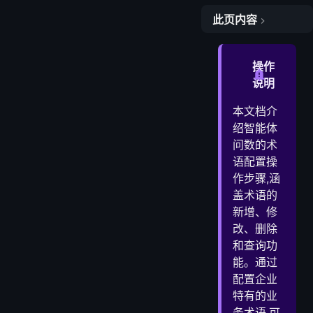
此页内容
一、术语配置概述
1. 术语配置的作用
操作
2. 术语在问数中的工作机制
说明
3. 术语的类型
本文档介
二、进入术语配置页面
绍智能体
三、新增术语
问数的术
四、查询术语
语配置操
1. 按分类筛选
作步骤,涵
盖术语的
2. 按名称搜索
新增、修
五、术语配置示例
改、删除
1. 字段映射
和查询功
2. 计算指标
能。通过
3. 状态值映射
配置企业
4. 时间维度
特有的业
六、修改术语
务术语,可