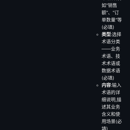
如"销售
额"、"订
单数量"等
(必填)
类型
:选择
术语分类
——业务
术语、技
术术语或
数据术语
(必填)
内容
:输入
术语的详
细说明,描
述其业务
含义和使
用场景(必
填)