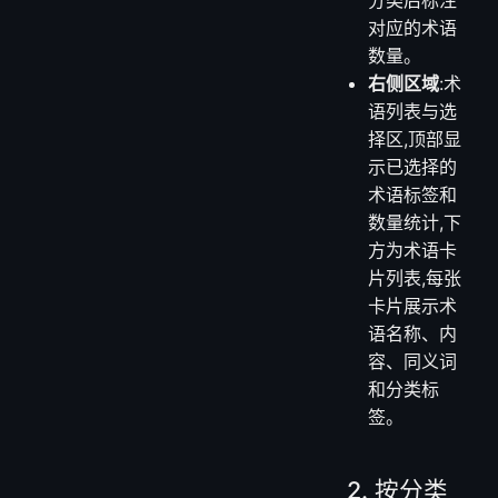
部】、【业
务术语】、
【技术术
语】、【数
据术语】四
个分类,每个
分类后标注
对应的术语
数量。
右侧区域
:术
语列表与选
择区,顶部显
示已选择的
术语标签和
数量统计,下
方为术语卡
片列表,每张
卡片展示术