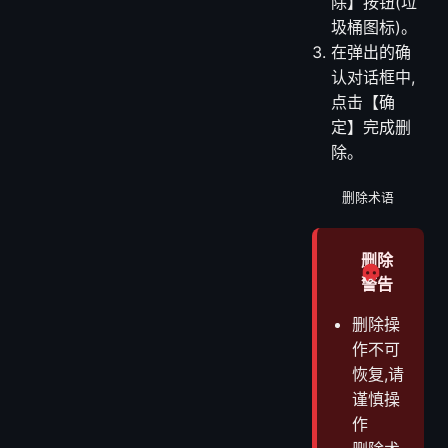
中,将鼠标悬
停在目标术
语卡片上,右
侧会显示操
作按钮。
点击【删
除】按钮(垃
圾桶图标)。
在弹出的确
认对话框中,
点击【确
定】完成删
除。
删除术语
删除
警告