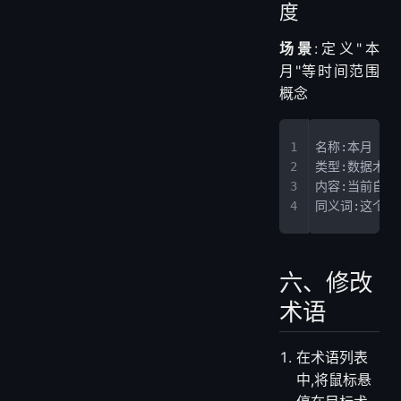
同义词:完成订
4. 时间维
度
场景
:定义"本
月"等时间范围
概念
名称:本月
类型:数据术语
内容:当前自然月的数
同义词:这个月
六、修改