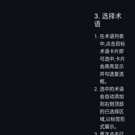
所有分类的
术语。
每个分类项
后的数字表
示该分类下
的术语总
数。
3. 选择术
语
在术语列表
中,点击目标
术语卡片即
可选中,卡片
会高亮显示
并勾选复选
框。