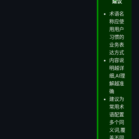
新增
建议
术语名
称应使
用用户
习惯的
业务表
达方式
内容说
明越详
细,AI理
解越准
确
建议为
常用术
语配置