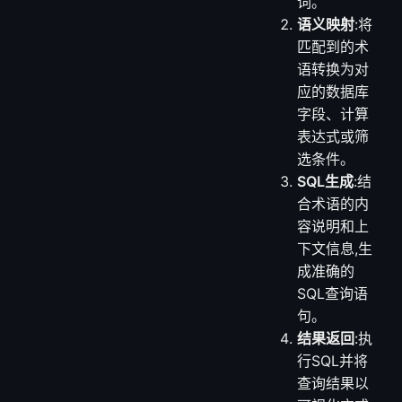
词。
语义映射
:将
匹配到的术
语转换为对
应的数据库
字段、计算
表达式或筛
选条件。
SQL生成
:结
合术语的内
容说明和上
下文信息,生
成准确的
SQL查询语
句。
结果返回
:执
行SQL并将
查询结果以