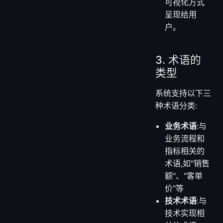
可视化方式
呈现给用
户。
3. 术语的
类型
系统支持以下三
种术语分类:
业务术语
:与
业务流程和
指标相关的
术语,如"销售
额"、"客单
价"等
技术术语
:与
技术实现相