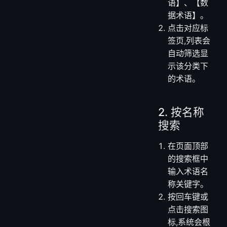
务术语】、
【技术术
语】、【数
据术语】。
点击对应标
签页,列表会
自动筛选显
示该分类下
的术语。
2. 按名称
搜索
在页面顶部
的搜索框中
输入术语名
称关键字。
按回车键或