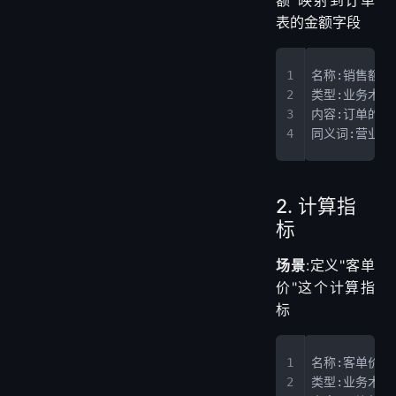
1. 字段映射
场景
:将"销售
额"映射到订单
表的金额字段
名称:销售额
类型:业务术语
内容:订单的实际
同义词:营业额
2. 计算指
标
场景
:定义"客单
价"这个计算指