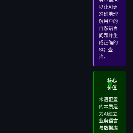
七、删除术语
以让AI更
准确地理
八、配置术语
解用户的
1. 界面布局
自然语言
2. 按分类浏览术语
问题并生
3. 选择术语
成正确的
4. 保存配置
SQL查
询。
核心
价值
术语配置
的本质是
为AI建立
业务语言
与数据库